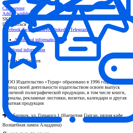
Сравнение
Add to wishlist
SKU:
163ecc66cdf6
Поделиться
Facebook
Twitter
Pinterest
linkedin
Telegram
Additional information
Additional information
Автор
Ж. Жапиев
ОсОО Издательство «Турар» образовано в 1996 году. За
период своей деятельности издательством освоен выпуск
различной полиграфической продукции, в том числе книги,
журналы, рекламные листовки, визитки, календари и другая
печатная продукция
г. Бишкек, ул. Горького 1 (Напротив Горгаи, рядом кафе
Волшебная лампа Аладдина)