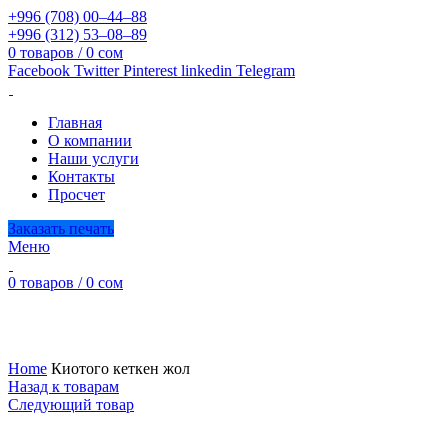
+996 (708) 00–44–88
+996 (312) 53–08–89
0
товаров
/
0
сом
Facebook
Twitter
Pinterest
linkedin
Telegram
Главная
О компании
Наши услуги
Контакты
Просчет
Заказать печать
Меню
0
товаров
/
0
сом
Увеличить
Home
Киотого кеткен жол
Назад к товарам
Следующий товар