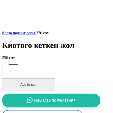
Когда падают горы
270
сом
Киотого кеткен жол
250
сом
Киотого
кеткен
жол
quantity
Add to cart
ЗАКАЗАТЬ ПО WHATSAPP