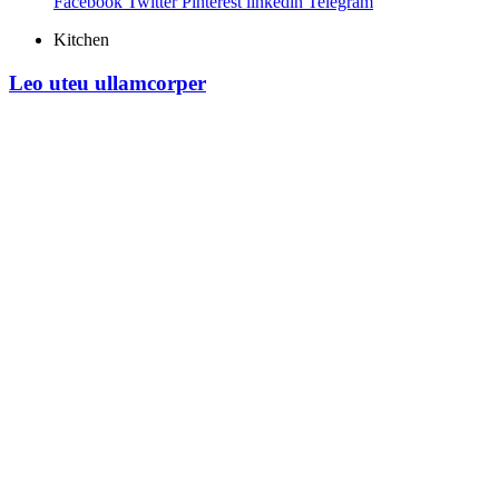
Facebook
Twitter
Pinterest
linkedin
Telegram
Kitchen
Leo uteu ullamcorper