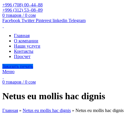
+996 (708) 00–44–88
+996 (312) 53–08–89
0
товаров
/
0
сом
Facebook
Twitter
Pinterest
linkedin
Telegram
Главная
О компании
Наши услуги
Контакты
Просчет
Заказать печать
Меню
0
товаров
/
0
сом
Netus eu mollis hac dignis
Главная
»
Netus eu mollis hac dignis
»
Netus eu mollis hac dignis