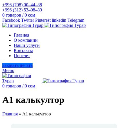
+996 (708) 00–44–88
+996 (312) 53–08–89
0
товаров
/
0
сом
Facebook
Twitter
Pinterest
linkedin
Telegram
Главная
О компании
Наши услуги
Контакты
Просчет
Заказать печать
Меню
0
товаров
/
0
сом
А1 калькултор
Главная
»
А1 калькултор